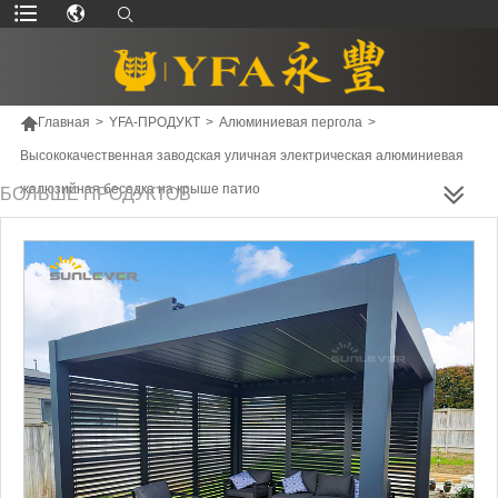

Главная
>
YFA-ПРОДУКТ
>
Алюминиевая пергола
>
Высококачественная заводская уличная электрическая алюминиевая
жалюзийная беседка на крыше патио
БОЛЬШЕ ПРОДУКТОВ