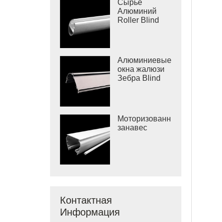
Сырье
Алюминий
Roller Blind
нижний рельс
Алюминиевые
окна жалюзи
Зебра Blind
Cassette
Моторизованный
занавес
Контактная
Информация