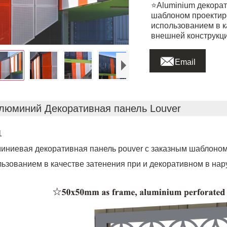
⭐Aluminium декорат
шаблоном проектир
использованием в к
внешней конструкци

Email
люминий Декоративная панель Louver
1
иниевая декоративная панель pouver с заказным шаблоном
ьзованием в качестве затенения при и декоративном в нар