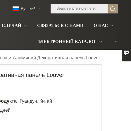
Pусский
СЛУЧАЙ
СВЯЗАТЬСЯ С НАМИ
О НАС
ЭЛЕКТРОННЫЙ КАТАЛОГ

юзи
>
Алюминий Декоративная панель Louver
ативная панель Louver
родукта
Гуандун, Китай
 дней