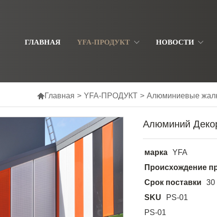
ГЛАВНАЯ
YFA-ПРОДУКТ
НОВОСТИ

Главная
>
YFA-ПРОДУКТ
>
Алюминиевые жал
Алюминий Декор
марка
YFA
Происхождение п
Срок поставки
30
SKU
PS-01
PS-01