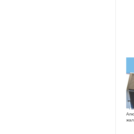
Алю
жал