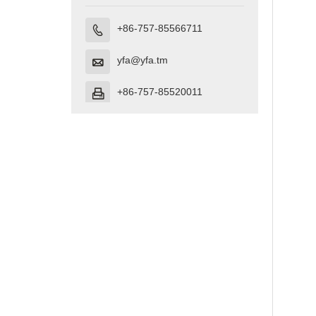
+86-757-85566711

yfa@yfa.tm

+86-757-85520011
