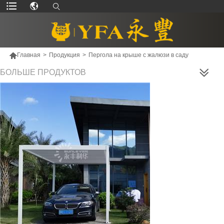

Главная
>
Продукция
>
Пергола на крыше с жалюзи в саду
БОЛЬШЕ ПРОДУКТОВ